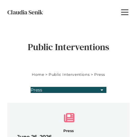
Skip to content
Claudia Senik
Toggl
Public Interventions
Home
>
Public Interventions
>
Press
Press
Press
Press
June 26, 2026