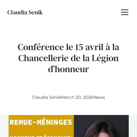
Skip to content
Claudia Senik
Toggl
Conférence le 15 avril à la
Chancellerie de la Légion
d’honneur
Posted by
Posted in
April 3, 2026
Claudia Senik
March 20, 2026
News