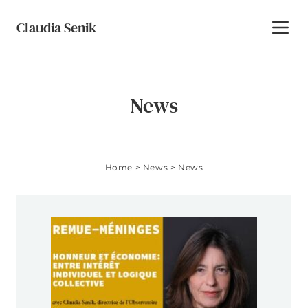
Skip to content
Claudia Senik
Toggl
News
Category Archives:
News
Home
>
News
>
News