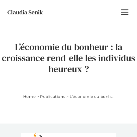
Skip to content
Claudia Senik
Toggl
L’économie du bonheur : la
croissance rend-elle les individus
heureux ?
Home
>
Publications
>
L’économie du bonheur : la croissance rend-elle les individus heureux ?