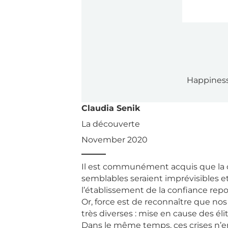
Happiness
Claudia Senik
La découverte
November 2020
Il est communément acquis que la co
semblables seraient imprévisibles et
l’établissement de la confiance repos
Or, force est de reconnaître que no
très diverses : mise en cause des éli
Dans le même temps, ces crises n’em