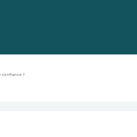
ance ?
e confiance ?